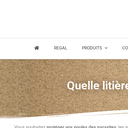
REGAL
PRODUITS
CO
Quelle litiè
Vous souhaitez
protéger vos poules des parasites
, les 