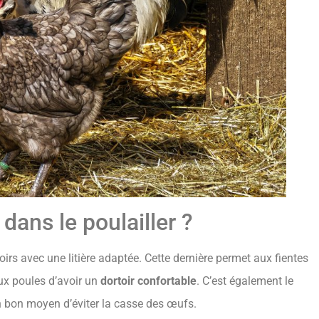
 dans le poulailler ?
oirs avec une litière adaptée. Cette dernière permet aux fientes
aux poules d’avoir un
dortoir confortable
. C’est également le
n bon moyen d’éviter la casse des œufs.