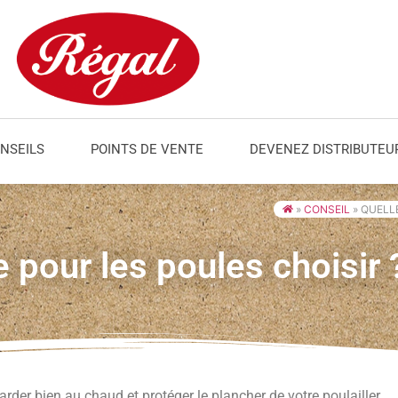
NSEILS
POINTS DE VENTE
DEVENEZ DISTRIBUTEU
»
CONSEIL
»
QUELLE
re pour les poules choisir 
garder bien au chaud et protéger le plancher de votre poulailler