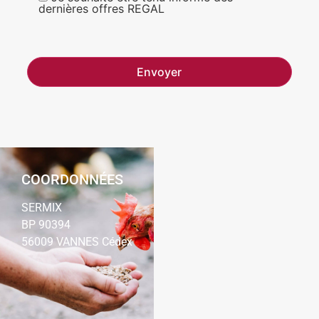
dernières offres REGAL
COORDONNÉES
SERMIX
BP 90394
56009 VANNES Cédex