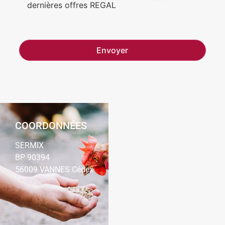
dernières offres REGAL
COORDONNÉES
SERMIX
BP 90394
56009 VANNES Cédex