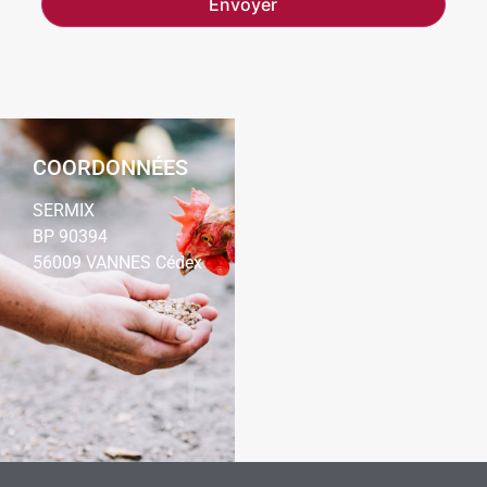
COORDONNÉES
SERMIX
BP 90394
56009 VANNES Cédex