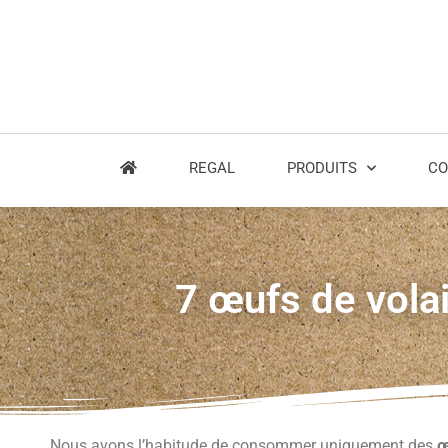
REGAL
PRODUITS
CO
7 œufs de vola
Nous avons l’habitude de consommer uniquement des
œ