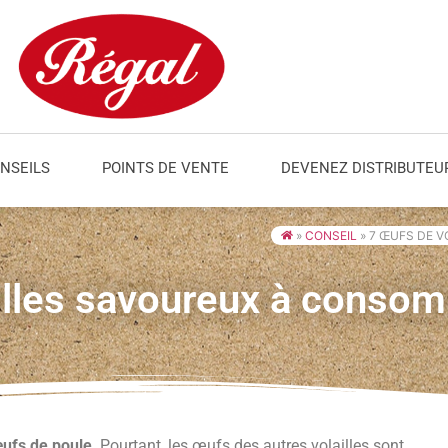
NSEILS
POINTS DE VENTE
DEVENEZ DISTRIBUTEU
»
CONSEIL
»
7 ŒUFS DE 
illes savoureux à conso
ufs de poule
. Pourtant, les œufs des autres volailles sont