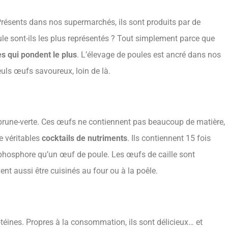
Présents dans nos supermarchés, ils sont produits par de
le sont-ils les plus représentés ? Tout simplement parce que
les qui pondent le plus
. L’élevage de poules est ancré dans nos
euls œufs savoureux, loin de là.
 brune-verte. Ces œufs ne contiennent pas beaucoup de matière,
de véritables
cocktails de nutriments
. Ils contiennent 15 fois
e phosphore qu’un œuf de poule. Les œufs de caille sont
t aussi être cuisinés au four ou à la poêle.
otéines. Propres à la consommation, ils sont délicieux… et